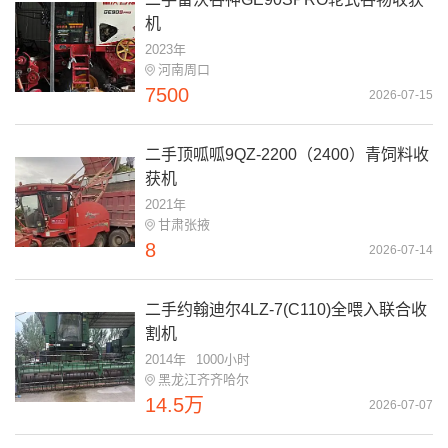
机
2023年
河南周口
7500
2026-07-15
二手顶呱呱9QZ-2200（2400）青饲料收
获机
2021年
甘肃张掖
8
2026-07-14
二手约翰迪尔4LZ-7(C110)全喂入联合收
割机
2014年
1000小时
黑龙江齐齐哈尔
14.5万
2026-07-07