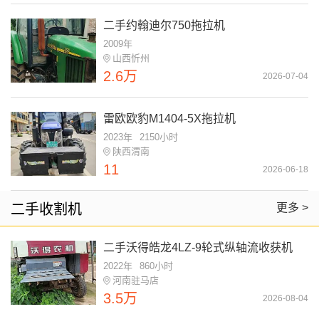
二手约翰迪尔750拖拉机
2009年
山西忻州
2.6万
2026-07-04
雷欧欧豹M1404-5X拖拉机
2023年
2150小时
陕西渭南
11
2026-06-18
二手收割机
更多 >
二手沃得皓龙4LZ-9轮式纵轴流收获机
2022年
860小时
河南驻马店
3.5万
2026-08-04