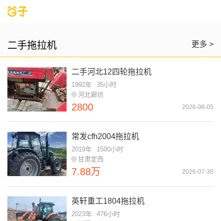
二手拖拉机
更多 >
二手河北12四轮拖拉机
1992年
35小时
河北廊坊
2800
2026-08-05
常发cfh2004拖拉机
2019年
1500小时
甘肃定西
7.88万
2026-07-30
英轩重工1804拖拉机
2023年
476小时