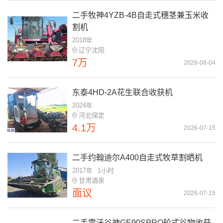
二手牧神4YZB-4B自走式穗茎兼玉米收
割机
2018年
辽宁沈阳
7万
2026-08-04
东泰4HD-2A花生联合收获机
2024年
河北保定
4.1万
2026-07-15
二手约翰迪尔A400自走式牧草割晒机
2017年
1小时
甘肃酒泉
面议
2026-07-15
二手雷沃谷神GE90SPRO轮式谷物收获