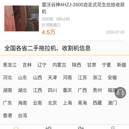
雷沃谷神4HZJ-2600自走式花生捡拾收获
机
2020年
650小时
河南周口
4.5万
2026-07-05
全国各省二手拖拉机、收割机信息
黑龙江
吉林
辽宁
内蒙古
陕西
甘肃
宁夏
新疆
河北
山东
山西
天津
河南
江苏
浙江
安徽
湖南
湖北
江西
四川
重庆
广西
贵州
福建
广东
海南
云南
北京
上海
青海
西藏
澳门
香港
台湾