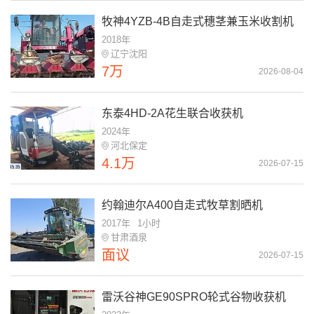
牧神4YZB-4B自走式穗茎兼玉米收割机
2018年
辽宁沈阳
7万
2026-08-04
东泰4HD-2A花生联合收获机
2024年
河北保定
4.1万
2026-07-15
约翰迪尔A400自走式牧草割晒机
2017年
1小时
甘肃酒泉
面议
2026-07-15
雷沃谷神GE90SPRO轮式谷物收获机