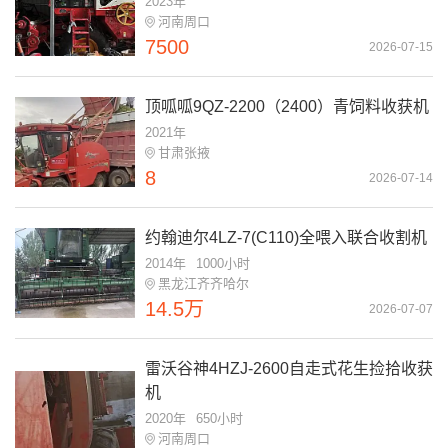
2023年
河南周口
7500
2026-07-15
顶呱呱9QZ-2200（2400）青饲料收获机
2021年
甘肃张掖
8
2026-07-14
约翰迪尔4LZ-7(C110)全喂入联合收割机
2014年
1000小时
黑龙江齐齐哈尔
14.5万
2026-07-07
雷沃谷神4HZJ-2600自走式花生捡拾收获
机
2020年
650小时
河南周口