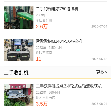
二手约翰迪尔750拖拉机
2009年
山西忻州
2.6万
2026-07-04
雷欧欧豹M1404-5X拖拉机
2023年
2150小时
陕西渭南
11
2026-06-18
二手收割机
更多 >
二手沃得皓龙4LZ-9轮式纵轴流收获机
2022年
860小时
河南驻马店
3.5万
2026-08-04